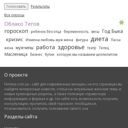
Результаты
Все опросы
Облако Тегов
гороскоп
Год Быка
ребенок без отца
беременность
весы
диета
кризис
Измена любовь муж жена
фигура
Пасха
здоровье
работа
мужчины
жена
театр
Телец
Масленица
бизнес
бутик
которую мы называем целлюлитом
О проекте
Femina.com.ua - сайт для современных женщин, на его страницах вы
найдёте интересные новости, статьи на актуальные женские темы и
новые кулинарные рецепты, а также полезную справочную
информацию о фирмах и др. На сайте есть возможность получить
консультации, прочитать свой гороскоп, пообщаться,
познакомиться, получить толкование своего сна
Разделы сайта