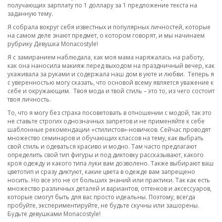
получающих зарплату по 1 доллару за 1 предложение текста на
заданную тему.
Я собрала вокруг себя известных и популярных личностей, которые
на самом деле знают предмет, о котором говорят, и мы начинаем
рубрику Девушка Monacostyle!
Я с замиранием наблюдала, как моя мама наряжалась на работу,
как она наносила макияж перед выходом на праздничный вечер, как
ухаживала за руками и содержала наш дом в уюте и любви. Теперь я
с уверенностью могу сказать, что основой всему является уважение к
себе и окружающим. Твоя мода и твой стиль – это то, из чего состоит
твоя личность.
То, что я могу без страха посоветовать в отношении с модой, так это
не ставьте строгих однозначных запретов и не применяйте к себе
шаблонные рекомендации «стилистов»-новичков. Сейчас проводят
множество семинаров и обучающих классов на тему, как выбрать
свой стиль и одеваться красиво и модно. Там часто предлагают
определить свой тип фигуры и под диктовку рассказывают, какого
кроя одежду и какого типа луки вам дозволено. Также выбирают ваш
цветотип и сразу диктуют, какие цвета в одежде вам запрещено
носить. Но все это не от больших знаний или практики. Так как есть
множество различных деталей и вариантов, оттенков и аксессуаров,
которые смогут быть для вас просто идеальны. Поэтому, всегда
пробуйте, экспериментируйте, не будьте скучны или зашорены.
Будьте девушками Monacostyle!