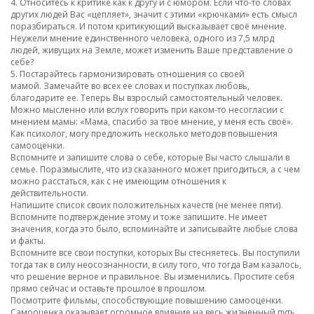
4. Относитесь к критике как к другу и с юмором. Если что-то словах
других людей Вас «цепляет», значит с этими «крючками» есть смысл
поразбираться. И потом критикующий высказывает своё мнение.
Неужели мнение единственного человека, одного из 7,5 млрд
людей, живущих на Земле, может изменить Ваше представление о
себе?
5. Постарайтесь гармонизировать отношения со своей
мамой. Замечайте во всех ее словах и поступках любовь,
благодарите ее. Теперь Вы взрослый самостоятельный человек.
Можно мысленно или вслух говорить при каком-то несогласии с
мнением мамы: «Мама, спасибо за твое мнение, у меня есть своё».
Как психолог, могу предложить несколько методов повышения
самооценки.
Вспомните и запишите слова о себе, которые Вы часто слышали в
семье. Поразмыслите, что из сказанного может пригодиться, а с чем
можно расстаться, как с не имеющим отношения к
действительности.
Напишите список своих положительных качеств (не менее пяти).
Вспомните подтверждение этому и тоже запишите. Не имеет
значения, когда это было, вспоминайте и записывайте любые слова
и факты.
Вспомните все свои поступки, которых Вы стесняетесь. Вы поступили
тогда так в силу неосознанности, в силу того, что тогда Вам казалось,
что решение верное и правильное. Вы изменились. Простите себя
прямо сейчас и оставьте прошлое в прошлом.
Посмотрите фильмы, способствующие повышению самооценки.
Самооценка оказывает огромное влияние на весь жизненный путь