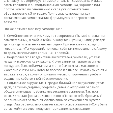
Сначала у нас формируется эмоциональная самооценка и лишь
затем когнитивная. Эмоциональная самооценка, хорошее или
плохое чувство по отношению к себе уже окончательно
сформировано к 5-ти годам. Полностью самооценка, как
составляющая самосознания, формируется в подростковом
возрасте.
Что же ложится в основу самооценки?
1. Семейное воспитание. Кому-то говорилось: «Ты-моё счастье, ты
замечательный, я люблю тебя». А кому-то: «Тупица, нытик, у людей
дети как дети, а ты не на что не годен». При наказании, кому-то
говорилось: «Ты хороший, но повел себя так неправильно». А кому-
то сразу навешивался ярлык – «Ты плохой».
2. Педагогическое воздействие воспитателей, учителей, успехи/
неудачи в детском саду, школе. Кто-то занимал первые места на
конкурсах, был любимчиком, а кто-то был всегда в массовке, в
«костюме снежинки». Кому-то повезло и в школе научили учиться и
выражать себя, а кому-то привили чувство отторжения к учебе и
ощущение собственной «бестолковости».
3. Социальное окружение. Нередко ближайшее окружение (тети/
дяди, бабушки/дедушки, родители детей, с которыми ребенок
общается) внушает ребенку неадекватные установки. Так, при
разводе частая фраза родственников: «Папка-то тебя бросил». У
ребенка может развиться чувство вины за случившееся, чувство
стыда. Или ребенок высказывает какое-то свое желание («Хочу быть
артисткой»), а в ответ получает порицание, высмеивание.