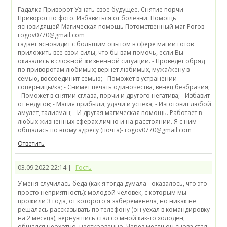
Гадалка Приворот Узнать свое будущее. Снятие порчи
Приворот по фото. Избавиться от болезни. Помощь
ясновидящей Магическая помощь Потомственный маг Рогов
rogov0770@gmail.com
гадает ясновидит с большим опытом в сфере магии готов приложить все свои силы, что бы вам помочь, если Вы оказались в сложной жизненной ситуации. - Проведет обряд по приворотам любимых; вернет любимых, мужа/жену в семью, воссоединит семью; - Поможет в устранении соперницы/ка; - Снимет печать одиночества, венец безбрачия; - Поможет в снятии сглаза, порчи и другого негатива; - Избавит от недугов; - Магия прибыли, удачи и успеха; - Изготовит любой амулет, талисман; - И другая магическая помощь. Работает в
Ответить
03.09.2022 22:14 |
Гость
У меня случилась беда (как я тогда думала - оказалось, что это просто неприятность): молодой человек, с которым мы прожили 3 года, от которого я забеременела, но никак не решалась рассказывать по телефону (он уехал в командировку на 2 месяца), вернувшись стал со мной как-то холоден, общался неохотно, неоткровенно. Через месяц он снова стал собираться в командировку (уже зная о моей беременности), а раньше этого так часто не случалось. Что-то я начала подозревать. Хоть это нехорошо и неправильно, прочитала