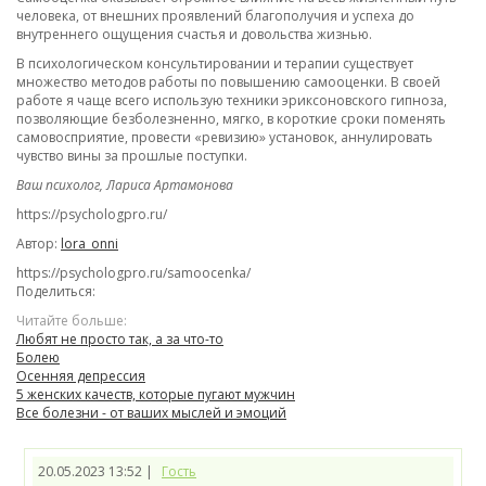
человека, от внешних проявлений благополучия и успеха до
внутреннего ощущения счастья и довольства жизнью.
В психологическом консультировании и терапии существует
множество методов работы по повышению самооценки. В своей
работе я чаще всего использую техники эриксоновского гипноза,
позволяющие безболезненно, мягко, в короткие сроки поменять
самовосприятие, провести «ревизию» установок, аннулировать
чувство вины за прошлые поступки.
Ваш психолог, Лариса Артамонова
https://psychologpro.ru/
Автор:
lora_onni
https://psychologpro.ru/samoocenka/
Поделиться:
Читайте больше:
Любят не просто так, а за что-то
Болею
Осенняя депрессия
5 женских качеств, которые пугают мужчин
Все болезни - от ваших мыслей и эмоций
20.05.2023 13:52 |
Гость