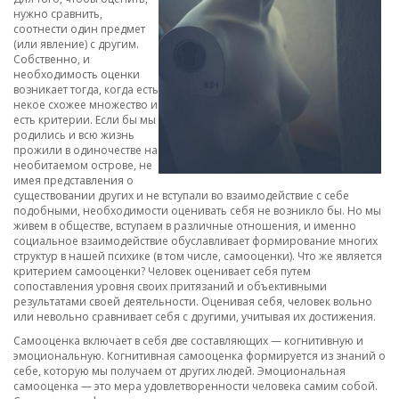
нужно сравнить,
соотнести один предмет
(или явление) с другим.
Собственно, и
необходимость оценки
возникает тогда, когда есть
некое схожее множество и
есть критерии. Если бы мы
родились и всю жизнь
прожили в одиночестве на
необитаемом острове, не
имея представления о
существовании других и не вступали во взаимодействие с себе
подобными, необходимости оценивать себя не возникло бы. Но мы
живем в обществе, вступаем в различные отношения, и именно
социальное взаимодействие обуславливает формирование многих
структур в нашей психике (в том числе, самооценки). Что же является
критерием самооценки? Человек оценивает себя путем
сопоставления уровня своих притязаний и объективными
результатами своей деятельности. Оценивая себя, человек вольно
или невольно сравнивает себя с другими, учитывая их достижения.
Самооценка включает в себя две составляющих — когнитивную и
эмоциональную. Когнитивная самооценка формируется из знаний о
себе, которую мы получаем от других людей. Эмоциональная
самооценка — это мера удовлетворенности человека самим собой.