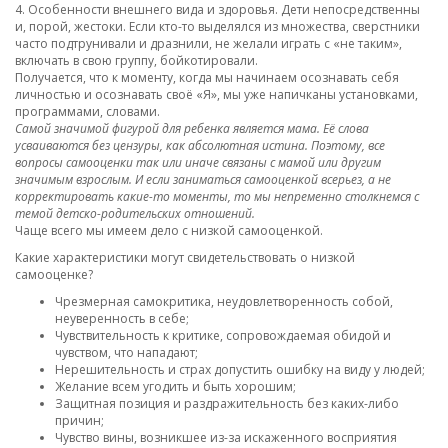
4. Особенности внешнего вида и здоровья. Дети непосредственны
и, порой, жестоки. Если кто-то выделялся из множества, сверстники
часто подтрунивали и дразнили, не желали играть с «не таким»,
включать в свою группу, бойкотировали.
Получается, что к моменту, когда мы начинаем осознавать себя
личностью и осознавать своё «Я», мы уже напичканы установками,
программами, словами.
Самой значимой фигурой для ребенка является мама. Её слова
усваиваются без цензуры, как абсолютная истина. Поэтому, все
вопросы самооценки так или иначе связаны с мамой или другим
значимым взрослым. И если заниматься самооценкой всерьез, а не
корректировать какие-то моменты, то мы непременно столкнемся с
темой детско-родительских отношений.
Чаще всего мы имеем дело с низкой самооценкой.
Какие характеристики могут свидетельствовать о низкой
самооценке?
Чрезмерная самокритика, неудовлетворенность собой,
неуверенность в себе;
Чувствительность к критике, сопровождаемая обидой и
чувством, что нападают;
Нерешительность и страх допустить ошибку на виду у людей;
Желание всем угодить и быть хорошим;
Защитная позиция и раздражительность без каких-либо
причин;
Чувство вины, возникшее из-за искаженного восприятия