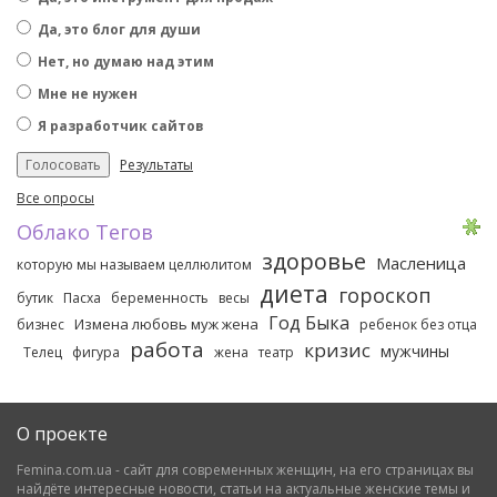
Да, это блог для души
Нет, но думаю над этим
Мне не нужен
Я разработчик сайтов
Результаты
Все опросы
Облако Тегов
здоровье
Масленица
которую мы называем целлюлитом
диета
гороскоп
бутик
Пасха
беременность
весы
Год Быка
Измена любовь муж жена
бизнес
ребенок без отца
работа
кризис
мужчины
Телец
фигура
жена
театр
О проекте
Femina.com.ua - сайт для современных женщин, на его страницах вы
найдёте интересные новости, статьи на актуальные женские темы и