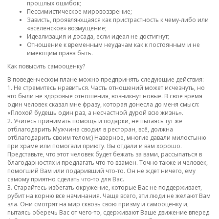
прошлых ошибок;
Пессимистическое мировоззрение;
Зависть, проявляющаяся как пристрастность к чему-либо или
«вселенское» возмущение;
Идеализация и досада, если идеал не достигнут;
Отношение к временным неудачам как к постоянным и не
имеющим права быть.
Как повысить самооценку?
В поведенческом плане можно предпринять следующие действия:
1. Не стремитесь нравиться. Часть отношений может исчезнуть, но
это были не здоровые отношения, возникнут новые. В свое время
один человек сказал мне фразу, которая донесла до меня смысл:
«Плохой будешь один раз, а несчастной дурой всю жизнь».
2. Учитесь принимать помощь и подарки, не пытаясь тут же
отблагодарить.Мужчина сводил в ресторан, всё, должна
отблагодарить своим телом:) Наверное, многие давали милостыню
при храме или помогали приюту. Вы отдали и вам хорошо.
Представьте, что этот человек будет бежать за вами, рассыпаться в
благодарностях и предлагать что-то взамен. Точно также и человек,
помогший Вам или подаривший что-то. Он не ждет ничего, ему
самому приятно сделать что-то для Вас.
3. Старайтесь избегать окружение, которые Вас не поддерживает,
рубит на корню все начинания. Чаще всего, эти люди не желают Вам
зла. Они смотрят на мир сквозь свою призму и самооценку и,
пытаясь оберечь Вас от чего-то, сдерживают Ваше движение вперед.