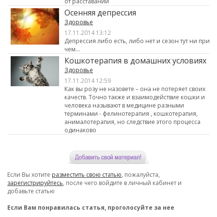
от расставаний
Осенняя депрессия
Здоровье
17.11.2014 13:12
Депрессия либо есть, либо нет и сезон тут ни при
чем...
Кошкотерапия в домашних условиях
Здоровье
17.11.2014 12:59
Как вы розу не назовете – она не потеряет своих
качеств. Точно также и взаимодействие кошки и
человека называют в медицине разными
терминами - фелинотерапия , кошкотерапия,
анималотерапия, но следствие этого процесса
одинаково
Если Вы хотите
разместить свою статью
, пожалуйста,
зарегистрируйтесь
, после чего войдите в личный кабинет и
добавьте статью
Если Вам понравилась статья, проголосуйте за нее