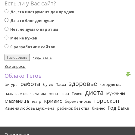
Есть ли у Вас сайт?
Да, это инструмент для продаж
Да, это блог для души
Нет, но думаю над этим
Мне не нужен
Я разработчик сайтов
Результаты
Все опросы
Облако Тегов
здоровье
работа
фигура
бутик
Пасха
которую мы
диета
мужчины
называем целлюлитом
жена
весы
Телец
гороскоп
кризис
Масленица
театр
беременность
Год Быка
Измена любовь муж жена
ребенок без отца
бизнес