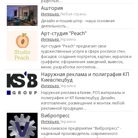
радостью....
Аштория
Интерьер
Любая страна
Дизайн и пошив штор - наша основная
деятельность...
Арт-cтудия "Peach"
Интерьер
Украина
Арт-студия "Peach" предлагает свои
художественные услуги в сфере росписи стен,
фасадов; создания портретов, картин, муралов и
граффити; оформления заведений, вывесок,
меню, разработки логотипов....
Наружная реклама и полиграфия КП
Киевспецбуд
Интерьер
Украина
Наружная реклама в Киеве, POS материалы и
полиграфия от КП Киевспецбуд. Дизайн,
изготовление, размещение и монтаж любой
рекламной продукции....
Вибропресс
Интерьер
Украина
Николаевское предприятие "Вибропресс" -
надежный производитель современного