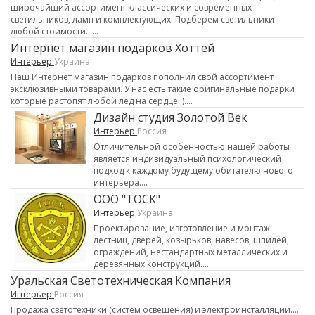
широчайший ассортимент классических и современных
светильников, ламп и комплектующих. Подберем светильники
любой стоимости......
Интернет магазин подарков Хоттей
Интерьер
Украина
Наш Интернет магазин подарков пополнил свой ассортимент
эксклюзивными товарами. У нас есть такие оригинальные подарки
которые растопят любой лед на сердце :)....
Дизайн студия Золотой Век
Интерьер
Россия
Отличительной особенностью нашей работы
является индивидуальный психологический
подход к каждому будущему обитателю нового
интерьера....
ООО "ТОСК"
Интерьер
Украина
Проектирование, изготовление и монтаж:
лестниц, дверей, козырьков, навесов, шпилей,
ограждений, нестандартных металлических и
деревянных конструкций....
Уральская Светотехническая Компания
Интерьер
Россия
Продажа светотехники (систем освещения) и электроинсталляции....