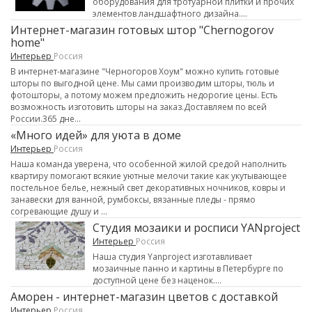
оборудования для тротуарной плитки и прочих
элементов ландшафтного дизайна....
Интернет-магазин готовых штор "Chernogorov
home"
Интерьер
Россия
В интернет-магазине "Черногоров Хоум" можно купить готовые
шторы по выгодной цене. Мы сами производим шторы, тюль и
фотошторы, а потому можем предложить недорогие цены. Есть
возможность изготовить шторы на заказ.Доставляем по всей
России.365 дне...
«Много идей» для уюта в доме
Интерьер
Россия
Наша команда уверена, что особенной жилой средой наполнить
квартиру помогают всякие уютные мелочи такие как укутывающее
постельное белье, нежный свет декоративных ночников, ковры и
занавески для ванной, румбоксы, вязанные пледы - прямо
согревающие душу и ...
Студия мозаики и росписи YANproject
Интерьер
Россия
Наша студия Yanproject изготавливает
мозаичные панно и картины в Петербурге по
доступной цене без наценок....
Аморен - интернет-магазин цветов с доставкой
Интерьер
Россия