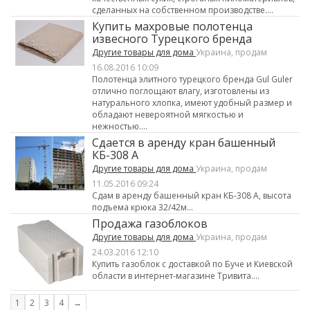
сделанных на собственном производстве....
Купить махровые полотенца
извесного Турецкого бренда
Другие товары для дома
Украина, продам
16.08.2016 10:09
Полотенца элитного турецкого бренда Gul Guler
отлично поглощают влагу, изготовлены из
натурального хлопка, имеют удобный размер и
обладают невероятной мягкостью и
нежностью....
Сдается в аренду кран башенный
КБ-308 А
Другие товары для дома
Украина, продам
11.05.2016 09:24
Сдам в аренду башенный кран КБ-308 А, высота
подъема крюка 32/42м...
Продажа газоблоков
Другие товары для дома
Украина, продам
24.03.2016 12:10
Купить газоблок с доставкой по Буче и Киевской
области в интернет-магазине Тривита....
1
2
3
4
→