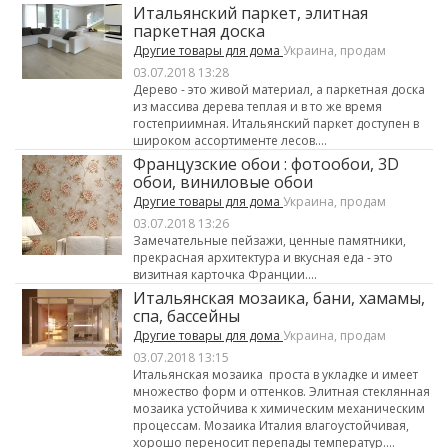
Итальянский паркет, элитная
паркетная доска
Другие товары для дома
Украина, продам
03.07.2018 13:28
Дерево - это живой материал, а паркетная доска
из массива дерева теплая и в то же время
гостеприимная. Итальянский паркет доступен в
широком ассортименте лесов....
Французские обои : фотообои, 3D
обои, виниловые обои
Другие товары для дома
Украина, продам
03.07.2018 13:26
Замечательные пейзажи, ценные памятники,
прекрасная архитектура и вкусная еда - это
визитная карточка Франции....
Итальянская мозаика, бани, хамамы,
спа, бассейны
Другие товары для дома
Украина, продам
03.07.2018 13:15
Итальянская мозаика проста в укладке и имеет
множество форм и оттенков. Элитная стеклянная
мозаика устойчива к химическим механическим
процессам. Мозаика Италия влагоустойчивая,
хорошо переносит перепады температур....