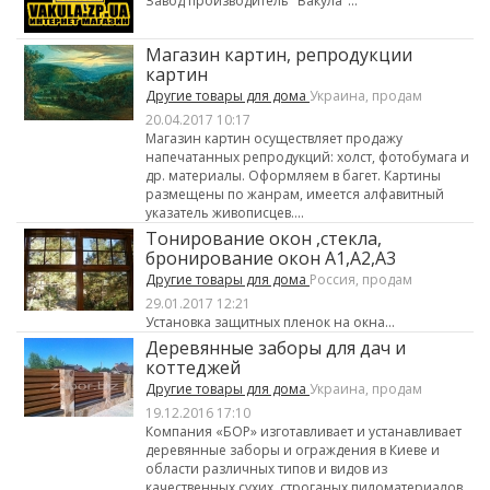
Завод производитель "Вакула"...
Магазин картин, репродукции
картин
Другие товары для дома
Украина, продам
20.04.2017 10:17
Магазин картин осуществляет продажу
напечатанных репродукций: холст, фотобумага и
др. материалы. Оформляем в багет. Картины
размещены по жанрам, имеется алфавитный
указатель живописцев....
Тонирование окон ,стекла,
бронирование окон А1,А2,А3
Другие товары для дома
Россия, продам
29.01.2017 12:21
Установка защитных пленок на окна...
Деревянные заборы для дач и
коттеджей
Другие товары для дома
Украина, продам
19.12.2016 17:10
Компания «БОР» изготавливает и устанавливает
деревянные заборы и ограждения в Киеве и
области различных типов и видов из
качественных сухих, строганых пиломатериалов,