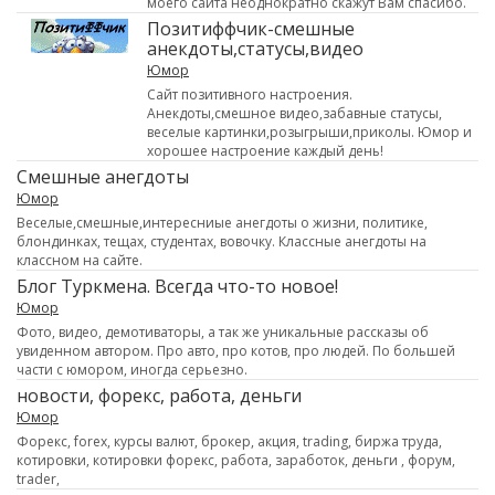
моего сайта неоднократно скажут Вам спасибо.
Позитиффчик-смешные
анекдоты,статусы,видео
Юмор
Сайт позитивного настроения.
Анекдоты,смешное видео,забавные статусы,
веселые картинки,розыгрыши,приколы. Юмор и
хорошее настроение каждый день!
Cмешные анегдоты
Юмор
Веселые,смешные,интересниые анегдоты о жизни, политике,
блондинках, тещах, студентах, вовочку. Классные анегдоты на
классном на сайте.
Блог Туркмена. Всегда что-то новое!
Юмор
Фото, видео, демотиваторы, а так же уникальные рассказы об
увиденном автором. Про авто, про котов, про людей. По большей
части с юмором, иногда серьезно.
новости, форекс, работа, деньги
Юмор
Форекс, forex, курсы валют, брокер, акция, trading, биржа труда,
котировки, котировки форекс, работа, заработок, деньги , форум,
trader,