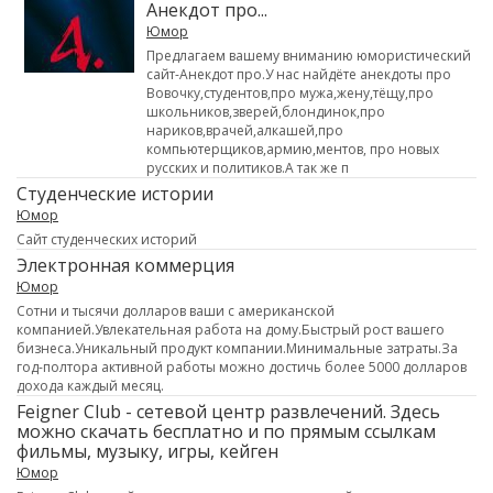
Анекдот про...
Юмор
Предлагаем вашему вниманию юмористический
сайт-Анекдот про.У нас найдёте анекдоты про
Вовочку,студентов,про мужа,жену,тёщу,про
школьников,зверей,блондинок,про
нариков,врачей,алкашей,про
компьютерщиков,армию,ментов, про новых
русских и политиков.А так же п
Студенческие истории
Юмор
Сайт студенческих историй
Электронная коммерция
Юмор
Сотни и тысячи долларов ваши с американской
компанией.Увлекательная работа на дому.Быстрый рост вашего
бизнеса.Уникальный продукт компании.Минимальные затраты.За
год-полтора активной работы можно достичь более 5000 долларов
дохода каждый месяц.
Feigner Club - сетевой центр развлечений. Здесь
можно скачать бесплатно и по прямым ссылкам
фильмы, музыку, игры, кейген
Юмор