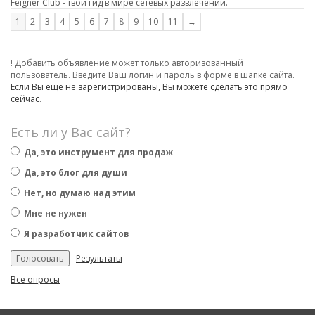
Feigner Club - твой гид в мире сетевых развлечений.
1
2
3
4
5
6
7
8
9
10
11
→
! Добавить объявление может только авторизованный
пользователь. Введите Ваш логин и пароль в форме в шапке сайта.
Если Вы еще не зарегистрированы, Вы можете сделать это прямо
сейчас
.
Есть ли у Вас сайт?
Да, это инструмент для продаж
Да, это блог для души
Нет, но думаю над этим
Мне не нужен
Я разработчик сайтов
Результаты
Все опросы