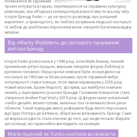
починалося як скромний
проект ентузіаста в гаражі, перетворилося на справжню культурну
революцію, яка об’єднала колекціонерів різного віку по всьому світу.
Історія бренду Funko — це не просто розповідь про успішний
маркетинг, а приклад того, як глибоке розуміння людської ностальгії
та любові до улюблених персонажів може створити багатомільярдну
імперію.
Від «Wacky Wobblers» до світового панування:
витоки бренду
Історія Funko розпочалася у 1998 році, коли Майк Беккер, палкий
прихильник ретро-іграшок, вирішив створити фігурку-баблхед (з
рухомою головою). Перші кроки компанії були зосереджені на
ностальгії за 1950-ми та 60-ми роками, проте справжній вибух
популярності стався пізніше, після зміни керівництва у 2005 році.
Новий власник, Браян Маріотті, зрозумів, що майбутнє компанії
лежить у ліцензуванні сучасних брендів. Головним поворотом стало
створення лінійки Pop! Vinyl у 2010 році. Ці фігурки мали унікальний
«чибі»-дизайн: великі голови, маленькі тіла та мінімалістичні риси
обличчя. Такий підхід дав змогу уніфікувати будь-якого персонажа,
від Гаррі Поттера до Бетмена, зберігаючи впізнаваність бренду. Саме
ця візуальна єдність стала ключем до того, що люди почали збирати
цілі колекції, які гармонійно виглядають на полицях.
Магія ліцензій: як Funko охопила всі всесвіти