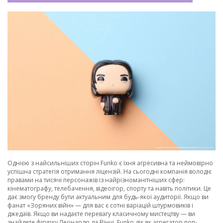
Однією з найсильніших сторін Funko є їхня агресивна та неймовірно
успішна стратегія отримання ліцензій. На сьогодні компанія володіє
правами на тисячі персонажів із найрізноманітніших сфер:
кінематографу, телебачення, відеоігор, спорту та навіть політики. Це
дає змогу бренду бути актуальним для будь-якої аудиторії. Якщо ви
фанат «Зоряних війн» — для вас є сотні варіацій штурмовиків і
джедаїв. Якщо ви надаєте перевагу класичному мистецтву — ви
знайдете фігурку Леонардо да Вінчі. Funko діє як агрегатор поп-