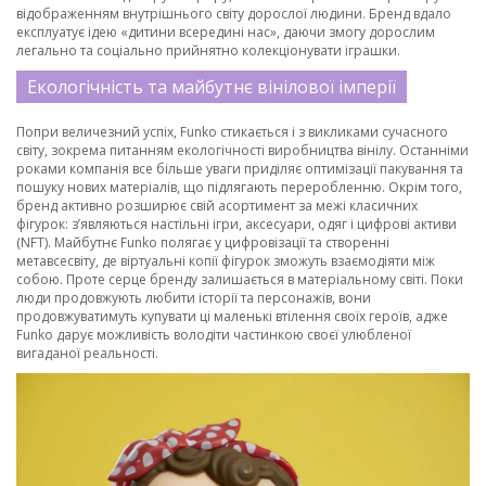
відображенням внутрішнього світу дорослої людини. Бренд вдало
експлуатує ідею «дитини всередині нас», даючи змогу дорослим
легально та соціально прийнятно колекціонувати іграшки.
Екологічність та майбутнє вінілової імперії
Попри величезний успіх, Funko стикається і з викликами сучасного
світу, зокрема питанням екологічності виробництва вінілу. Останніми
роками компанія все більше уваги приділяє оптимізації пакування та
пошуку нових матеріалів, що підлягають переробленню. Окрім того,
бренд активно розширює свій асортимент за межі класичних
фігурок: з’являються настільні ігри, аксесуари, одяг і цифрові активи
(NFT). Майбутнє Funko полягає у цифровізації та створенні
метавсесвіту, де віртуальні копії фігурок зможуть взаємодіяти між
собою. Проте серце бренду залишається в матеріальному світі. Поки
люди продовжують любити історії та персонажів, вони
продовжуватимуть купувати ці маленькі втілення своїх героїв, адже
Funko дарує можливість володіти частинкою своєї улюбленої
вигаданої реальності.