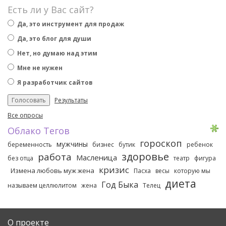
Есть ли у Вас сайт?
Да, это инструмент для продаж
Да, это блог для души
Нет, но думаю над этим
Мне не нужен
Я разработчик сайтов
Результаты
Все опросы
Облако Тегов
гороскоп
мужчины
беременность
бизнес
бутик
ребенок
здоровье
работа
Масленица
без отца
театр
фигура
кризис
Измена любовь муж жена
Пасха
весы
которую мы
диета
Год Быка
называем целлюлитом
жена
Телец
О проекте