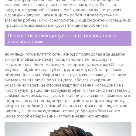
культури, миттєво реагуючи на появу нових трендів. Як тільки
виходить популярний серіал на Netflix, компанія вже готує реліз
відповідних фігурок. Така швидкість роботи з інтелектуальною
власністю робить Funko монополістом у ніші бюджетних колекційних
іграшок, з якими важко конкурувати іншим виробникам.
Психологія колекціонування та полювання за
ексклюзивами
Чому люди готові платити сотні, а іноді й тисячі доларів за шматок
вінілу? Відповідь криється у продуманій системі дефіциту та
ексклюзивності. Funko майстерно використовує механіку «Chase»-
фігурок — рідкісних варіацій стандартних моделей, які трапляються в
обмеженій кількості. Окрім цього, існують ексклюзиви для великих
виставок, як-от Comic-Con у Сан-Дієго, або для конкретних
роздрібних мереж. Це створює азарт полювання: колекціонер не
просто купує іграшку, він здобуває трофей. Спільноти фанатів Funko у
соціальних мережах налічують мільйони учасників, які обмінюються
інформацією про нові надходження та ціни на вторинному ринку.
Фігурки в коробках (так званий «in-box» стан) часто розглядають як
інвестицію, що лише підігріває інтерес до бренду з боку тих, хто
шукає способи збереження капіталу в незвичних активах.