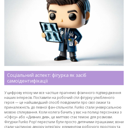
Соціальний аспект: фігурка як засіб
самоідентифікації
У цифрову епоху ми все частіше прагнемо фізичного підтвердження
наших інтересів. Поставити на робочий стіл фігурку улюбленого
героя — це найшвидший спосіб повідомити про свої смаки та
приналежність до певної фан-спільноти. Funko стали універсальною
мовою спілкування. Коли колега бачить у вас на полиці персонажа з
«Офісу» або «Дивних див», це миттєво стає темою для розмови.
Фігурки Funko Pop! перестали бути просто дитячими іграшками; вони
стали частиною декору інтер’єру, елементом робочого простору та