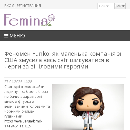
ВХОД
РЕГИСТРАЦИЯ
МЕНЮ
Феномен Funko: як маленька компанія зі
США змусила весь світ шикуватися в
черги за вініловими героями
27.04.2026 14:28
Сьогодні важко знайти
людину, яка б хоча б раз
не бачила характерні
вінілові фігурки з
величезними головами та
чорними очима-
ґудзиками
https://eva.ua/ua/brnd-
141946/
. Те, що