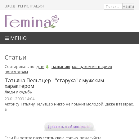
ВХОД
РЕГИСТРАЦИЯ
МЕНЮ
Статьи
Сортировать по:
дате
названию
кол-ву комментариев
просмотрам
Татьяна Пельтцер - "старуха" с мужским
характером
Люди и судьбы
23.01.2009 14:04
Актрису Татьяну Пельтцер никто не помнит молодой. Даже в театрах,
в
Если Вы хотите
разместить свою статью
, пожалуйста,