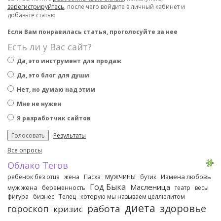
зарегистрируйтесь
, после чего войдите в личный кабинет и
добавьте статью
Если Вам понравилась статья, проголосуйте за нее
Есть ли у Вас сайт?
Да, это инструмент для продаж
Да, это блог для души
Нет, но думаю над этим
Мне не нужен
Я разработчик сайтов
Результаты
Все опросы
Облако Тегов
мужчины
Измена любовь
ребенок без отца
жена
Пасха
бутик
Год Быка
Масленица
муж жена
беременность
театр
весы
фигура
бизнес
Телец
которую мы называем целлюлитом
диета
здоровье
работа
гороскоп
кризис